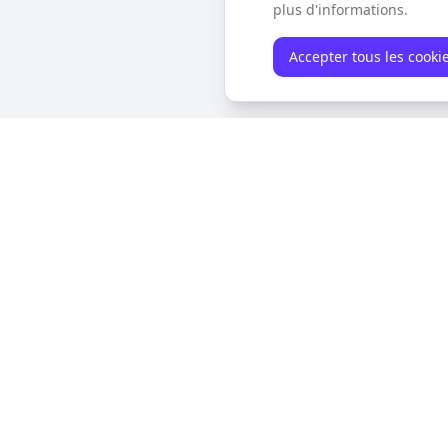
plus d'informations.
Accepter tous les cooki
À propos
Idées Cade
Notre histoire
Tous les cade
Contact
Mariage
Naissance
Anniversaire
Pot de départ
Professeurs
Soutien