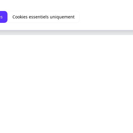
es
Cookies essentiels uniquement
aux
Créer
aux
Créer un podcast
Créer une Voice Card